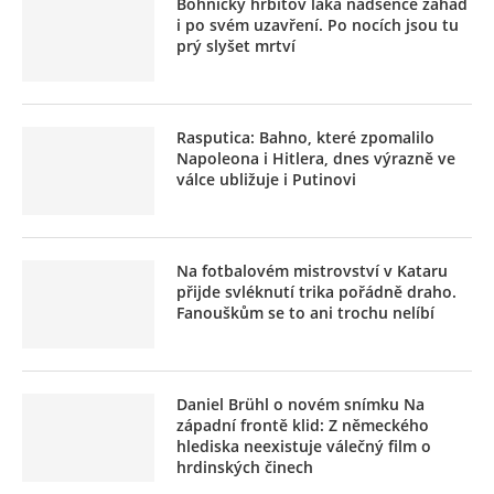
Bohnický hřbitov láká nadšence záhad
i po svém uzavření. Po nocích jsou tu
prý slyšet mrtví
Rasputica: Bahno, které zpomalilo
Napoleona i Hitlera, dnes výrazně ve
válce ubližuje i Putinovi
Na fotbalovém mistrovství v Kataru
přijde svléknutí trika pořádně draho.
Fanouškům se to ani trochu nelíbí
Daniel Brühl o novém snímku Na
západní frontě klid: Z německého
hlediska neexistuje válečný film o
hrdinských činech