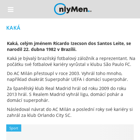
KAKÁ
Kaká, celým jménem Ricardo Izecson dos Santos Leite, se
narodil 22. dubna 1982 v Brazílii.
Kaká je bývalý brazilský fotbalový záložník a reprezentant. Na
počátku své fotbalové kariéry vyrůstal v klubu São Paulo FC.
Do AC Milán přestoupl v roce 2003. Vyhrál toho mnoho,
například dvakrát Superpohár UEFA i domácí superpohár.
Za španělský klub Real Madrid hrál od roku 2009 do roku
2013 hrál. S Realem Madrid vyhrál ligu, domácí pohár a
domácí superpohár.
Následoval návrat do AC Milán a poslední roky své kariéry si
zahrál za klub Orlando City SC.
Sport