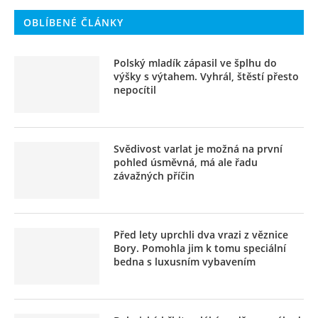
OBLÍBENÉ ČLÁNKY
Polský mladík zápasil ve šplhu do
výšky s výtahem. Vyhrál, štěstí přesto
nepocítil
Svědivost varlat je možná na první
pohled úsměvná, má ale řadu
závažných příčin
Před lety uprchli dva vrazi z věznice
Bory. Pomohla jim k tomu speciální
bedna s luxusním vybavením