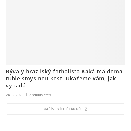
Bývalý brazilský fotbalista Kaká má doma
tuhle smyslnou kost. Ukážeme vám, jak
vypadá
24. 3. 2021
2
minuty čtení
NAČÍST VÍCE ČLÁNKŮ