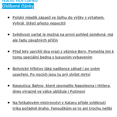
Načíst více článků
Oblíbené články
Polský mladík zápasil ve šplhu do výšky s výtahem.
Vyhrál, štěstí přesto nepocítil
Svědivost varlat je možná na první pohled úsměvná, má
ale řadu závažných příčin
Před lety uprchli dva vrazi z věznice Bory. Pomohla jim k
tomu speciální bedna s luxusním vybavením
Bohnický hřbitov láká nadšence záhad i po svém
uzavření. Po nocích jsou tu prý slyšet mrtví
Rasputica: Bahno, které zpomalilo Napoleona i Hitlera,
dnes výrazně ve válce ubližuje i Putinovi
Na fotbalovém mistrovství v Kataru přijde svléknutí
trika pořádně draho. Fanouškům se to ani trochu nelíbí