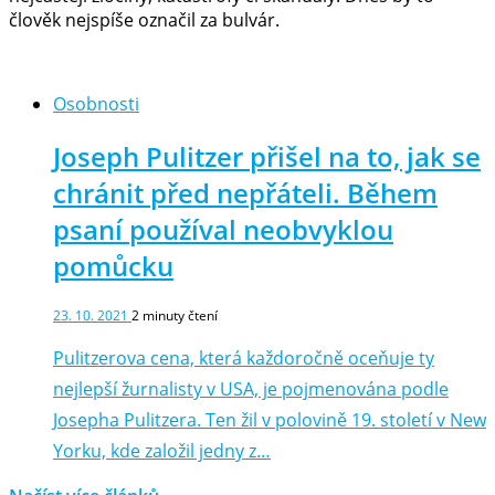
člověk nejspíše označil za bulvár.
Osobnosti
Joseph Pulitzer přišel na to, jak se
chránit před nepřáteli. Během
psaní používal neobvyklou
pomůcku
23. 10. 2021
2
minuty čtení
Pulitzerova cena, která každoročně oceňuje ty
nejlepší žurnalisty v USA, je pojmenována podle
Josepha Pulitzera. Ten žil v polovině 19. století v New
Yorku, kde založil jedny z…