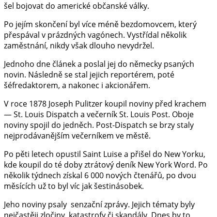
šel bojovat do americké občanské války.
Po jejím skončení byl více méně bezdomovcem, který
přespával v prázdných vagónech. Vystřídal několik
zaměstnání, nikdy však dlouho nevydržel.
Jednoho dne článek a poslal jej do německy psaných
novin. Následně se stal jejich reportérem, poté
šéfredaktorem, a nakonec i akcionářem.
V roce 1878 Joseph Pulitzer koupil noviny před krachem
— St. Louis Dispatch a večerník St. Louis Post. Oboje
noviny spojil do jedněch. Post-Dispatch se brzy staly
nejprodávanějším večerníkem ve městě.
Po pěti letech opustil Saint Luise a přišel do New Yorku,
kde koupil do té doby ztrátový deník New York Word. Po
několik týdnech získal 6 000 nových čtenářů, po dvou
měsících už to byl víc jak šestinásobek.
Jeho noviny psaly senzační zprávy. Jejich tématy byly
nejčastěji zločiny, katastrofy či skandály. Dnes by to