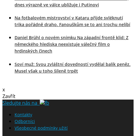
dnes výrazně ve válce ubližuje i Putinovi
Na fotbalovém mistrovství v Kataru přijde svléknutí
trika pořádně draho. Fanouškům se to ani trochu nelíbí
Daniel Brühl o novém snímku Na západní frontě klid: Z
německého hlediska neexistuje válečný film o
hrdinských činech
Soví muž: Svou zvláštní dovedností vydělal balík peněz.
Musel však u toho šíleně trpět
x
Zavřít
Sledujte nás na
Kontakty
Odborníci
Všeobecné podmínky užití