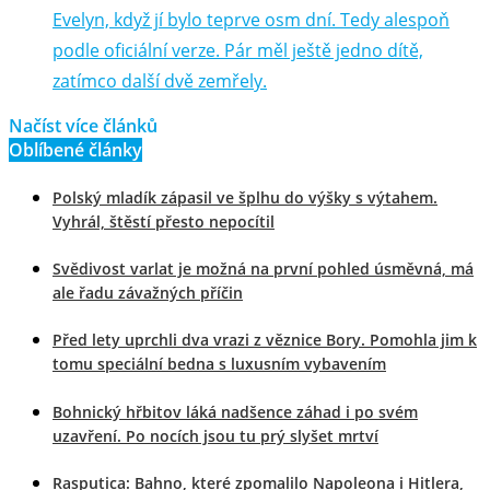
Evelyn, když jí bylo teprve osm dní. Tedy alespoň
podle oficiální verze. Pár měl ještě jedno dítě,
zatímco další dvě zemřely.
Načíst více článků
Oblíbené články
Polský mladík zápasil ve šplhu do výšky s výtahem.
Vyhrál, štěstí přesto nepocítil
Svědivost varlat je možná na první pohled úsměvná, má
ale řadu závažných příčin
Před lety uprchli dva vrazi z věznice Bory. Pomohla jim k
tomu speciální bedna s luxusním vybavením
Bohnický hřbitov láká nadšence záhad i po svém
uzavření. Po nocích jsou tu prý slyšet mrtví
Rasputica: Bahno, které zpomalilo Napoleona i Hitlera,