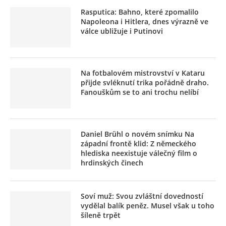
Rasputica: Bahno, které zpomalilo
Napoleona i Hitlera, dnes výrazně ve
válce ubližuje i Putinovi
Na fotbalovém mistrovství v Kataru
přijde svléknutí trika pořádně draho.
Fanouškům se to ani trochu nelíbí
Daniel Brühl o novém snímku Na
západní frontě klid: Z německého
hlediska neexistuje válečný film o
hrdinských činech
Soví muž: Svou zvláštní dovedností
vydělal balík peněz. Musel však u toho
šíleně trpět