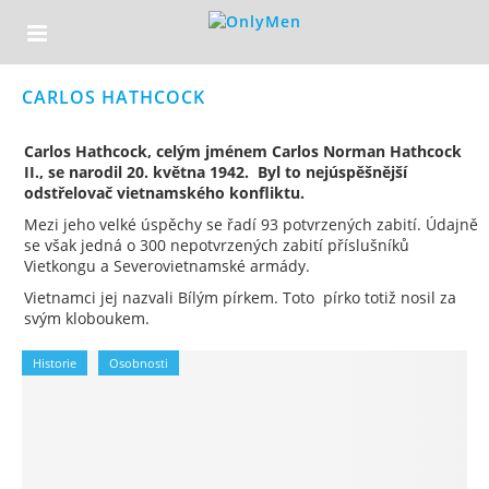
CARLOS HATHCOCK
Carlos Hathcock, celým jménem Carlos Norman Hathcock
II., se narodil 20. května 1942. Byl to nejúspěšnější
odstřelovač vietnamského konfliktu.
Mezi jeho velké úspěchy se řadí 93 potvrzených zabití. Údajně
se však jedná o 300 nepotvrzených zabití příslušníků
Vietkongu a Severovietnamské armády.
Vietnamci jej nazvali Bílým pírkem. Toto pírko totiž nosil za
svým kloboukem.
Historie
Osobnosti