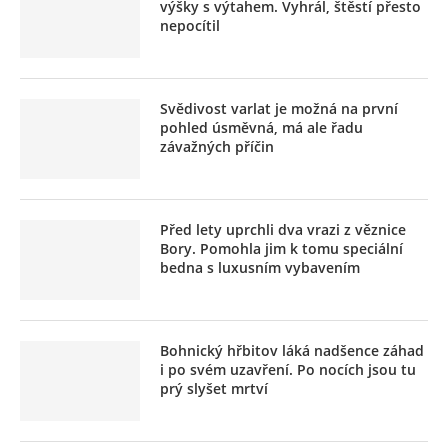
výšky s výtahem. Vyhrál, štěstí přesto
nepocítil
Svědivost varlat je možná na první
pohled úsměvná, má ale řadu
závažných příčin
Před lety uprchli dva vrazi z věznice
Bory. Pomohla jim k tomu speciální
bedna s luxusním vybavením
Bohnický hřbitov láká nadšence záhad
i po svém uzavření. Po nocích jsou tu
prý slyšet mrtví