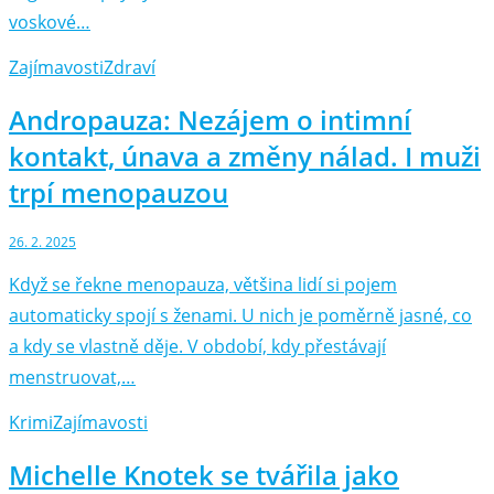
voskové…
Zajímavosti
Zdraví
Andropauza: Nezájem o intimní
kontakt, únava a změny nálad. I muži
trpí menopauzou
26. 2. 2025
Když se řekne menopauza, většina lidí si pojem
automaticky spojí s ženami. U nich je poměrně jasné, co
a kdy se vlastně děje. V období, kdy přestávají
menstruovat,…
Krimi
Zajímavosti
Michelle Knotek se tvářila jako