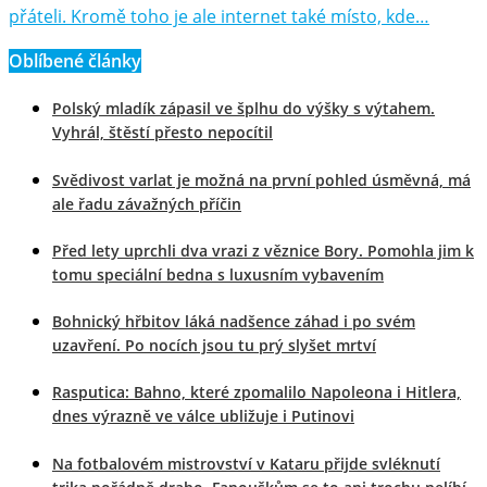
přáteli. Kromě toho je ale internet také místo, kde…
Oblíbené články
Polský mladík zápasil ve šplhu do výšky s výtahem.
Vyhrál, štěstí přesto nepocítil
Svědivost varlat je možná na první pohled úsměvná, má
ale řadu závažných příčin
Před lety uprchli dva vrazi z věznice Bory. Pomohla jim k
tomu speciální bedna s luxusním vybavením
Bohnický hřbitov láká nadšence záhad i po svém
uzavření. Po nocích jsou tu prý slyšet mrtví
Rasputica: Bahno, které zpomalilo Napoleona i Hitlera,
dnes výrazně ve válce ubližuje i Putinovi
Na fotbalovém mistrovství v Kataru přijde svléknutí