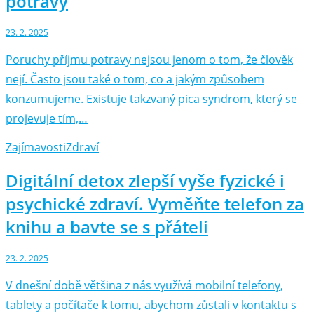
potravy
23. 2. 2025
Poruchy příjmu potravy nejsou jenom o tom, že člověk
nejí. Často jsou také o tom, co a jakým způsobem
konzumujeme. Existuje takzvaný pica syndrom, který se
projevuje tím,…
Zajímavosti
Zdraví
Digitální detox zlepší vyše fyzické i
psychické zdraví. Vyměňte telefon za
knihu a bavte se s přáteli
23. 2. 2025
V dnešní době většina z nás využívá mobilní telefony,
tablety a počítače k tomu, abychom zůstali v kontaktu s