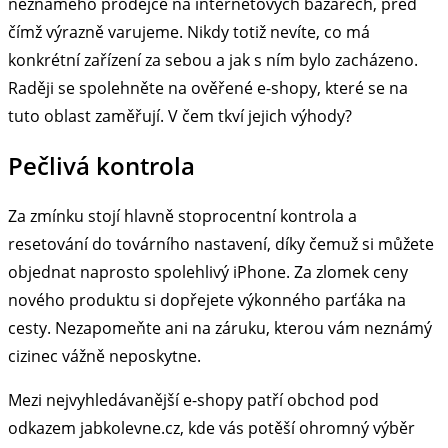
neznámého prodejce na internetových bazarech, před
čímž výrazně varujeme. Nikdy totiž nevíte, co má
konkrétní zařízení za sebou a jak s ním bylo zacházeno.
Raději se spolehněte na ověřené e-shopy, které se na
tuto oblast zaměřují. V čem tkví jejich výhody?
Pečlivá kontrola
Za zmínku stojí hlavně stoprocentní kontrola a
resetování do továrního nastavení, díky čemuž si můžete
objednat naprosto spolehlivý iPhone. Za zlomek ceny
nového produktu si dopřejete výkonného parťáka na
cesty. Nezapomeňte ani na záruku, kterou vám neznámý
cizinec vážně neposkytne.
Mezi nejvyhledávanější e-shopy patří obchod pod
odkazem jabkolevne.cz, kde vás potěší ohromný výběr