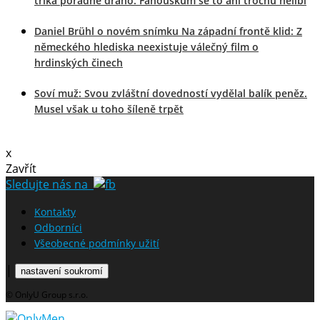
trika pořádně draho. Fanouškům se to ani trochu nelíbí
Daniel Brühl o novém snímku Na západní frontě klid: Z
německého hlediska neexistuje válečný film o
hrdinských činech
Soví muž: Svou zvláštní dovedností vydělal balík peněz.
Musel však u toho šíleně trpět
x
Zavřít
Sledujte nás na
Kontakty
Odborníci
Všeobecné podmínky užití
|
nastavení soukromí
© OnlyU Group s.r.o.