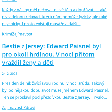
25. 2. 2025
Každý z nás by měl pečovat o své tělo a dopřávat si také
pravidelnou relaxaci, která nám pomůže fyzicky, ale také
psychicky. I proto existují masáže a další…
Krimi
Zajímavosti
Bestie z Jersey: Edward Paisnel byl
pro okolí hrdinou. V noci přitom
vraždil ženy a děti
24. 2. 2025
Přes den dělník živící svou rodinu, v noci zrůda. Takový
byl po nějakou dobu život muže jménem Edward Paisnel.
Ten se proslavil pod přezdívkou Bestie z Jersey. Trvalo…
Zajímavosti
Zdraví