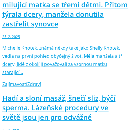
milující matka se třemi dětmi. Přitom
týrala dcery, manžela donutila
zastřelit synovce
25. 2. 2025
Michelle Knotek, známá někdy také jako Shelly Knotek,
vedla na první pohled obyčejný život. Měla manžela a tři
dcery, lidé z okolí ji považovali za vzornou matku
starající…
Zajímavosti
Zdraví
Hadí a sloní masáž, šnečí sliz, býčí
sperma. Lázeňské procedury ve
světě jsou jen pro odvážné