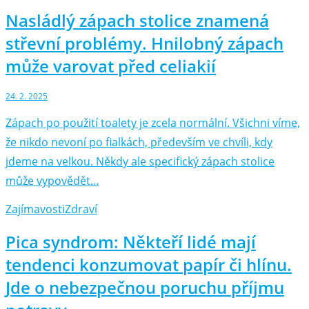
Nasládlý zápach stolice znamená
střevní problémy. Hnilobný zápach
může varovat před celiakií
24. 2. 2025
Zápach po použití toalety je zcela normální. Všichni víme,
že nikdo nevoní po fialkách, především ve chvíli, kdy
jdeme na velkou. Někdy ale specifický zápach stolice
může vypovědět…
Zajímavosti
Zdraví
Pica syndrom: Někteří lidé mají
tendenci konzumovat papír či hlínu.
Jde o nebezpečnou poruchu příjmu