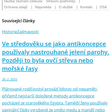
Související články
Historie
Zajímavosti
Ve středověku se jako antikoncepce
používaly nastrouhané jelení parohy.
Později to byla ovčí střeva nebo
mořské řasy
26. 2. 2025
Plánované rodičovství provází lidstvo od nepaměti,
přičemž nejstarší doložené metody antikoncepce
pocházejí ze starověkého Egypta. Tamější ženy používaly
vaginální čípky vyrobené ze směsi medu a mandlí nebo