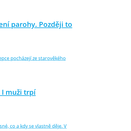
ní parohy. Později to
epce pocházejí ze starověkého
I muži trpí
né, co a kdy se vlastně děje. V