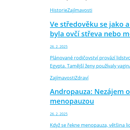
Historie
Zajímavosti
Ve středověku se jako a
byla ovčí střeva nebo m
26. 2. 2025
Plánované rodičovství provází lidst
Egypta. Tamější ženy používaly vagi
Zajímavosti
Zdraví
Andropauza: Nezájem o i
menopauzou
26. 2. 2025
Když se řekne menopauza, většina lid