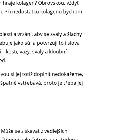
om hraje kolagen? Obrovskou, vždyť
ích. Při nedostatku kolagenu bychom
lestí a vrzání, aby se svaly a šlachy
buje jako sůl a potvrzují to i slova
– kosti, vazy, svaly a kloubní
ed.
ou si jej totiž doplnit nedokážeme,
patně vstřebává, proto je třeba jej
. Může se získávat z vedlejších
y štěpení bylo šetrné a za studena.