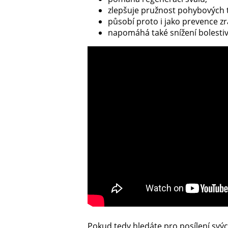
zlepšuje pružnost pohybových t
působí proto i jako prevence zr
napomáhá také snížení bolesti
Pokud tedy hledáte pro posílení svý