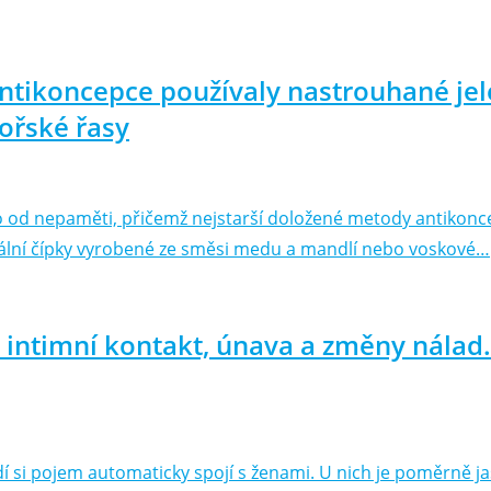
ntikoncepce používaly nastrouhané jele
ořské řasy
vo od nepaměti, přičemž nejstarší doložené metody antikonc
nální čípky vyrobené ze směsi medu a mandlí nebo voskové…
ntimní kontakt, únava a změny nálad. 
í si pojem automaticky spojí s ženami. U nich je poměrně jas