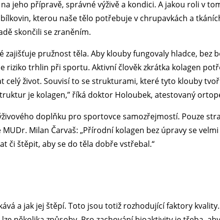
na jeho přípravě, správné výživě a kondici. A jakou roli v t
 bílkovin, kterou naše tělo potřebuje v chrupavkách a tkán
adě skončili se zraněním.
 zajišťuje pružnost těla. Aby klouby fungovaly hladce, bez bo
riziko trhlin při sportu. Aktivní člověk zkrátka kolagen potře
celý život. Souvisí to se strukturami, které tyto klouby tvoří 
truktur je kolagen,” říká doktor Holoubek, atestovaný ortop
ýživového doplňku pro sportovce samozřejmostí. Pouze strav
MUDr. Milan Čarvaš: „Přírodní kolagen bez úpravy se velmi š
t či štěpit, aby se do těla dobře vstřebal.“
vá a jak jej štěpí. Toto jsou totiž rozhodující faktory kvality
j lze několika způsoby. Pro zachování bioaktivity je třeba, ab