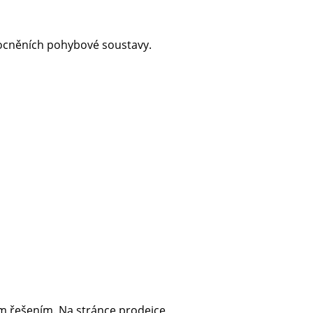
mocněních pohybové soustavy.
ým řešením. Na stránce prodejce