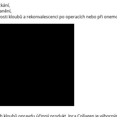
kání,
anění,
vosti kloubů a rekonvalescenci po operacích nebo při one
ch kloubů opravdu účinný produkt, Inca Collagen je výborn