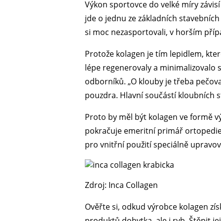
Výkon sportovce do velké míry závisí 
jde o jednu ze základních stavebních
si moc nezasportovali, v horším příp
Protože kolagen je tím lepidlem, které
lépe regenerovaly a minimalizovalo se 
odborníků. „O klouby je třeba pečovat 
pouzdra. Hlavní součástí kloubních s
Proto by měl být kolagen ve formě v
pokračuje emeritní primář ortopedie 
pro vnitřní použití speciálně upravova
Zdroj: Inca Collagen
Ověřte si, odkud výrobce kolagen získá
produktů dobytka, ale i ryb. Štěpit je