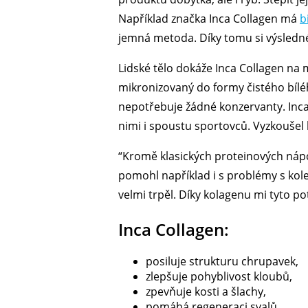
Například značka Inca Collagen má
b
jemná metoda. Díky tomu si výsledné 
Lidské tělo dokáže Inca Collagen na m
mikronizovaný do formy čistého bíléh
nepotřebuje žádné konzervanty. Inca C
nimi i spoustu sportovců. Vyzkoušel 
“Kromě klasických proteinových nápo
pomohl například i s problémy s kole
velmi trpěl. Díky kolagenu mi tyto po
Inca Collagen:
posiluje strukturu chrupavek,
zlepšuje pohyblivost kloubů,
zpevňuje kosti a šlachy,
pomáhá regeneraci svalů,