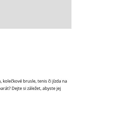
 kolečkové brusle, tenis či jízda na
át? Dejte si záležet, abyste jej