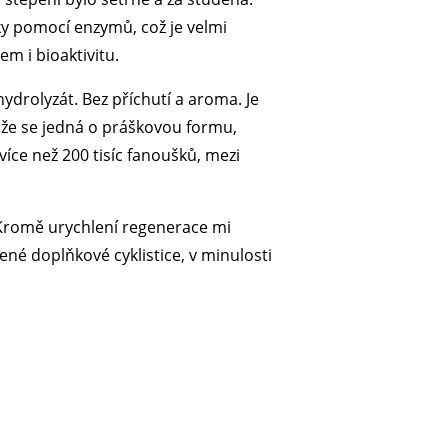
cky pomocí enzymů, což je velmi
m i bioaktivitu.
hydrolyzát. Bez příchutí a aroma. Je
, že se jedná o práškovou formu,
více než 200 tisíc fanoušků, mezi
 Kromě urychlení regenerace mi
né doplňkové cyklistice, v minulosti