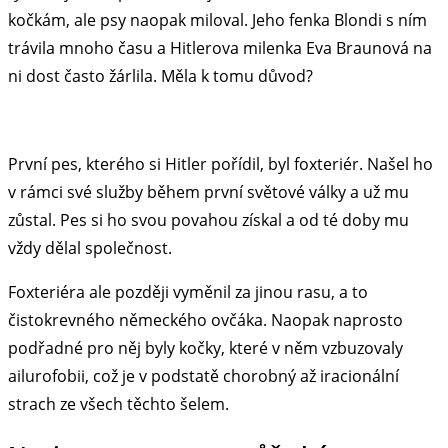
kočkám, ale psy naopak miloval. Jeho fenka Blondi s ním
trávila mnoho času a Hitlerova milenka Eva Braunová na
ni dost často žárlila. Měla k tomu důvod?
První pes, kterého si Hitler pořídil, byl foxteriér. Našel ho
v rámci své služby během první světové války a už mu
zůstal. Pes si ho svou povahou získal a od té doby mu
vždy dělal společnost.
Foxteriéra ale později vyměnil za jinou rasu, a to
čistokrevného německého ovčáka. Naopak naprosto
podřadné pro něj byly kočky, které v něm vzbuzovaly
ailurofobii, což je v podstatě chorobný až iracionální
strach ze všech těchto šelem.