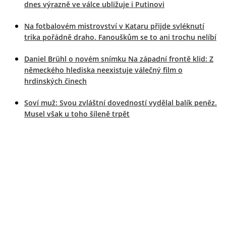
dnes výrazně ve válce ubližuje i Putinovi
Na fotbalovém mistrovství v Kataru přijde svléknutí
trika pořádně draho. Fanouškům se to ani trochu nelíbí
Daniel Brühl o novém snímku Na západní frontě klid: Z
německého hlediska neexistuje válečný film o
hrdinských činech
Soví muž: Svou zvláštní dovedností vydělal balík peněz.
Musel však u toho šíleně trpět