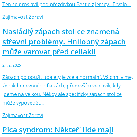
Ten se proslavil pod přezdívkou Bestie z Jersey. Trvalo…
Zajímavosti
Zdraví
Nasládlý zápach stolice znamená
střevní problémy. Hnilobný zápach
může varovat před celiakií
24. 2. 2025
Zápach po použití toalety je zcela normální. Všichni víme,
že nikdo nevoní po fialkách, především ve chvíli, kdy
jdeme na velkou. Někdy ale specifický zápach stolice
může vypovědět…
Zajímavosti
Zdraví
Pica syndrom: Někteří lidé mají