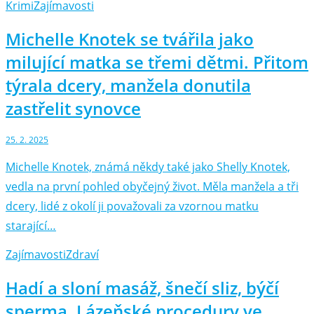
Krimi
Zajímavosti
Michelle Knotek se tvářila jako
milující matka se třemi dětmi. Přitom
týrala dcery, manžela donutila
zastřelit synovce
25. 2. 2025
Michelle Knotek, známá někdy také jako Shelly Knotek,
vedla na první pohled obyčejný život. Měla manžela a tři
dcery, lidé z okolí ji považovali za vzornou matku
starající…
Zajímavosti
Zdraví
Hadí a sloní masáž, šnečí sliz, býčí
sperma. Lázeňské procedury ve