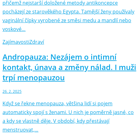
přičemž nejstarší doložené metody antikoncepce
pocházejí ze starověkého Egypta. Tamější ženy používaly
vaginální čípky vyrobené ze směsi medu a mandlí nebo
voskové…
Zajímavosti
Zdraví
Andropauza: Nezájem o intimní
kontakt, únava a změny nálad. I muži
trpí menopauzou
26. 2. 2025
Když se řekne menopauza, většina lidí si pojem
automaticky spojí s ženami. U nich je poměrně jasné, co
a kdy se vlastně děje. V období, kdy přestávají
menstruovat,…