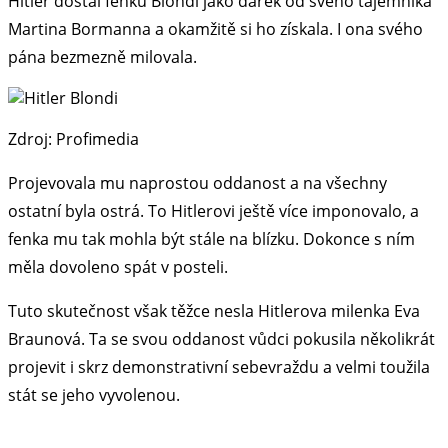
Hitler dostal fenku Blondi jako dárek od svého tajemníka
Martina Bormanna a okamžitě si ho získala. I ona svého
pána bezmezně milovala.
Zdroj: Profimedia
Projevovala mu naprostou oddanost a na všechny
ostatní byla ostrá. To Hitlerovi ještě více imponovalo, a
fenka mu tak mohla být stále na blízku. Dokonce s ním
měla dovoleno spát v posteli.
Tuto skutečnost však těžce nesla Hitlerova milenka Eva
Braunová. Ta se svou oddanost vůdci pokusila několikrát
projevit i skrz demonstrativní sebevraždu a velmi toužila
stát se jeho vyvolenou.