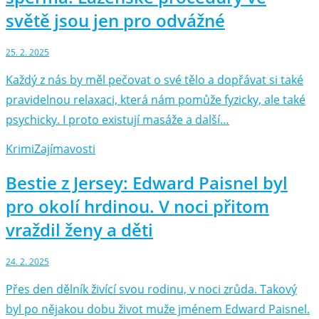
světě jsou jen pro odvážné
25. 2. 2025
Každý z nás by měl pečovat o své tělo a dopřávat si také
pravidelnou relaxaci, která nám pomůže fyzicky, ale také
psychicky. I proto existují masáže a další…
Krimi
Zajímavosti
Bestie z Jersey: Edward Paisnel byl
pro okolí hrdinou. V noci přitom
vraždil ženy a děti
24. 2. 2025
Přes den dělník živící svou rodinu, v noci zrůda. Takový
byl po nějakou dobu život muže jménem Edward Paisnel.