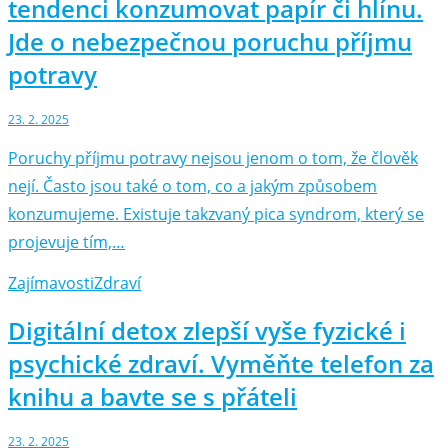
tendenci konzumovat papír či hlínu.
Jde o nebezpečnou poruchu příjmu
potravy
23. 2. 2025
Poruchy příjmu potravy nejsou jenom o tom, že člověk
nejí. Často jsou také o tom, co a jakým způsobem
konzumujeme. Existuje takzvaný pica syndrom, který se
projevuje tím,…
Zajímavosti
Zdraví
Digitální detox zlepší vyše fyzické i
psychické zdraví. Vyměňte telefon za
knihu a bavte se s přáteli
23. 2. 2025