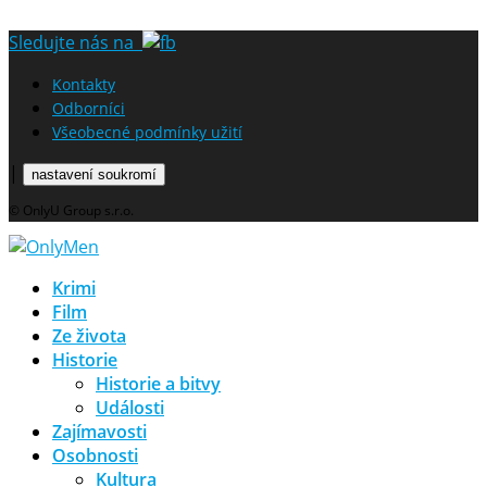
Sledujte nás na
Kontakty
Odborníci
Všeobecné podmínky užití
|
nastavení soukromí
© OnlyU Group s.r.o.
Krimi
Film
Ze života
Historie
Historie a bitvy
Události
Zajímavosti
Osobnosti
Kultura