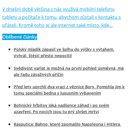
V dnešní době většina z nás využívá mobilní telefony,
tablety a počítače k tomu, abychom zůstali v kontaktu s
přáteli. Kromě toho je ale internet také místo, kde…
Oblíbené články
Polský mladík zápasil ve šplhu do výšky s výtahem.
Vyhrál, štěstí přesto nepocítil
Svědivost varlat je možná na první pohled úsměvná, má
ale řadu závažných příčin
Před lety uprchli dva vrazi z věznice Bory. Pomohla jim k
tomu speciální bedna s luxusním vybavením
Bohnický hřbitov láká nadšence záhad i po svém
uzavření. Po nocích jsou tu prý slyšet mrtví
Rasputica: Bahno, které zpomalilo Napoleona i Hitlera,