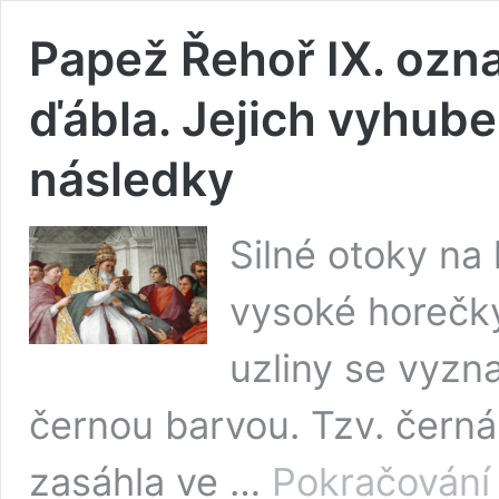
Papež Řehoř IX. ozna
ďábla. Jejich vyhub
následky
Silné otoky na 
vysoké horečky
uzliny se vyzn
černou barvou. Tzv. černá
zasáhla ve …
Pokračování 